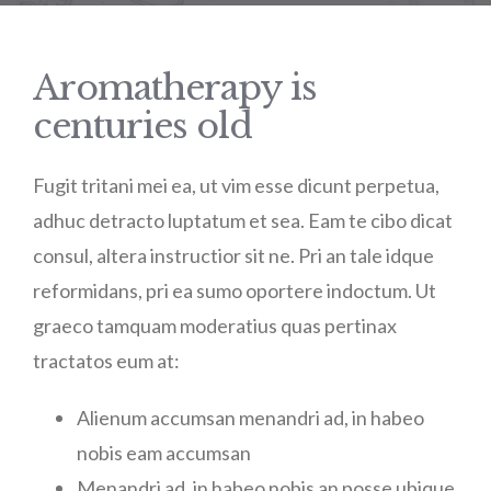
Aromatherapy is
centuries old
Fugit tritani mei ea, ut vim esse dicunt perpetua,
adhuc detracto luptatum et sea. Eam te cibo dicat
consul, altera instructior sit ne. Pri an tale idque
reformidans, pri ea sumo oportere indoctum. Ut
graeco tamquam moderatius quas pertinax
tractatos eum at:
Alienum accumsan menandri ad, in habeo
nobis eam accumsan
Menandri ad, in habeo nobis an posse ubique