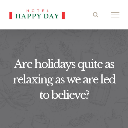
Skip
to
content
Are holidays quite as
relaxing as we are led
to believe?