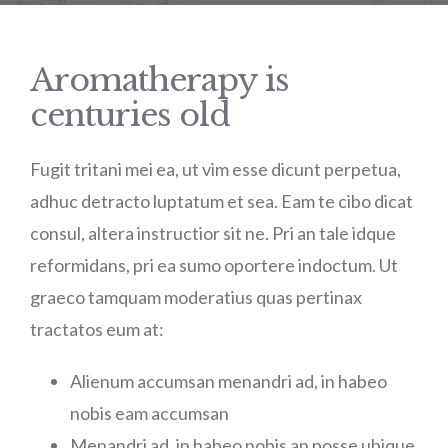
Aromatherapy is
centuries old
Fugit tritani mei ea, ut vim esse dicunt perpetua,
adhuc detracto luptatum et sea. Eam te cibo dicat
consul, altera instructior sit ne. Pri an tale idque
reformidans, pri ea sumo oportere indoctum. Ut
graeco tamquam moderatius quas pertinax
tractatos eum at:
Alienum accumsan menandri ad, in habeo
nobis eam accumsan
Menandri ad, in habeo nobis an posse ubique